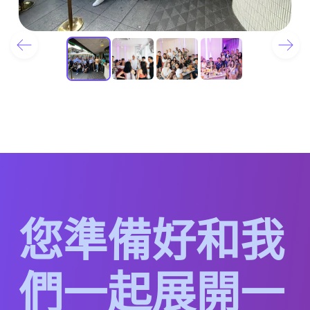
您
準
備
好
和
我
們
一
起
展
開
一