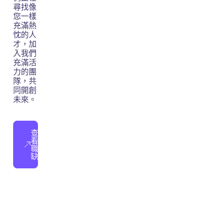
尋找像
您一樣
充滿熱
忱的人
才，加
入我們
充滿活
力的團
隊，共
同開創
未來。
查
看
職
缺