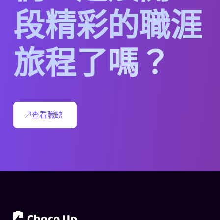
段
精
彩
的
職
涯
旅
程
了
嗎
？
查看職缺