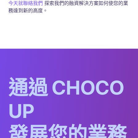
今天就聯絡我們
探索我們的融資解決方案如何使您的業
務達到新的高度。
通
過
C
H
O
C
O
U
P
發
展
您
的
業
務