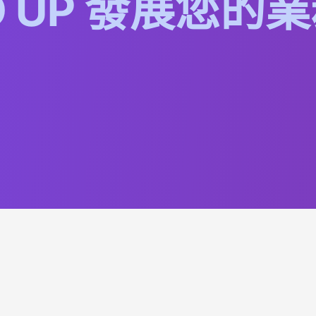
O
U
P
發
展
您
的
業