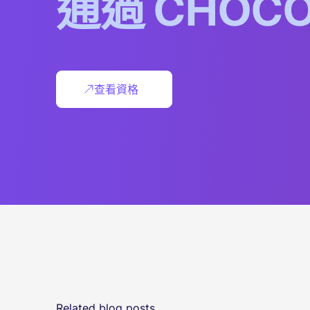
通
過
C
H
O
C
查看資格
Related blog posts