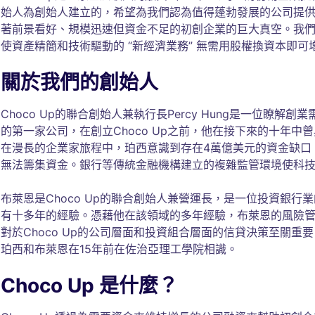
始人為創始人建立的，希望為我們認為值得蓬勃發展的公司提
著前景看好、規模迅速但資金不足的初創企業的巨大真空。我
使資產精簡和技術驅動的 “新經濟業務” 無需用股權換資本即可
關於我們的創始人
Choco Up的聯合創始人兼執行長Percy Hung是一位瞭解
的第一家公司，在創立Choco Up之前，他在接下來的十年中曾與
在漫長的企業家旅程中，珀西意識到存在4萬億美元的資金缺口
無法籌集資金。銀行等傳統金融機構建立的複雜監管環境使科
布萊恩是Choco Up的聯合創始人兼營運長，是一位投資銀
有十多年的經驗。憑藉他在該領域的多年經驗，布萊恩的風險
對於Choco Up的公司層面和投資組合層面的信貸決策至關重要
珀西和布萊恩在15年前在佐治亞理工學院相識。
Choco Up 是什麼？