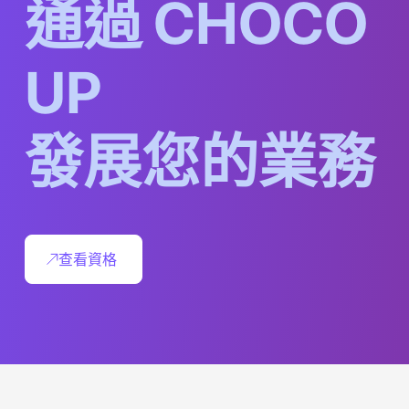
通
過
C
H
O
C
O
U
P
發
展
您
的
業
務
查看資格