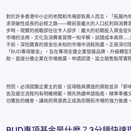
對於許多香港中小企的老闆和市場部負責人而言，「拓展內
求突破性成長的必經之路——眼前是龐大的人口紅利與消費
步時，現實的挑戰卻往往令人卻步：龐大的初期投入資金從
市場的法規、文化及消費者習慣一知半解，試錯成本高昂....
不前，深怕寶貴的資金在未知的市場中消耗殆盡。正是深切
「BUD專項基金」，旨在專項支援企業發展品牌、升級轉型
助，直接分擔企業在市場推廣、申請認證、設立銷售點等實
然而，必須提醒企業主的是，這項極具價值的資助並非「即
告及遞交流程均有明確規範。預先熟讀申請指南，精準準備
功獲批的機會，讓政府資源真正成為您開拓市場的強力後盾
BUD專項基金是什麽？3分鐘快速