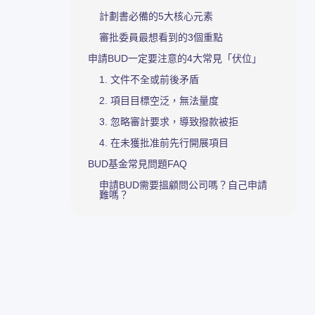
計劃書必備的5大核心元素
審批委員最想看到的3個重點
申請BUD一定要注意的4大常見「伏位」
1. 文件不全或前後矛盾
2. 項目目標空泛，無法量度
3. 忽略審計要求，導致撥款被拒
4. 在未獲批准前先行開展項目
BUD基金常見問題FAQ
申請BUD需要搵顧問公司嗎？自己申請
難嗎？