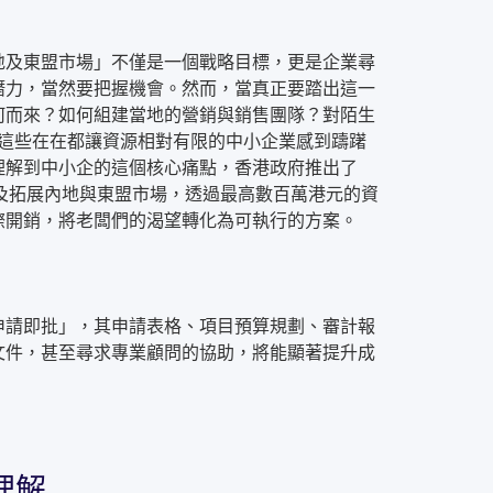
地及東盟市場」不僅是一個戰略目標，更是企業尋
潛力，當然要把握機會。然而，當真正要踏出這一
何而來？如何組建當地的營銷與銷售團隊？對陌生
..這些在在都讓資源相對有限的中小企業感到躊躇
理解到中小企的這個核心痛點，香港政府推出了
及拓展內地與東盟市場，透過最高數百萬港元的資
際開銷，將老闆們的渴望轉化為可執行的方案。
申請即批」，其申請表格、項目預算規劃、審計報
文件，甚至尋求專業顧問的協助，將能顯著提升成
。
理解