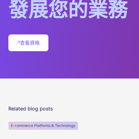
發
展
您
的
業
務
查看資格
Related blog posts
E-commerce Platforms & Technology