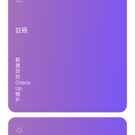
註冊
創
建
您
的
Choco
Up
帳
戶