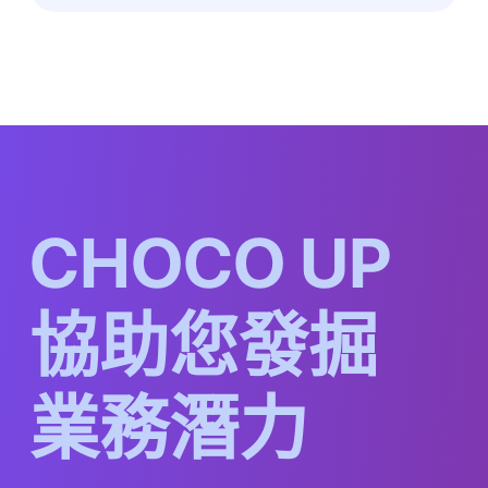
Peqaboo 是為各種規模的企業打造的。
C
H
O
C
O
U
P
協
助
您
發
掘
業
務
潛
力