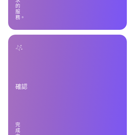
求
的
服
務。
確認
完
成