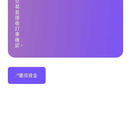
交
易
並
接
收
訂
單
確
認。
獲得資金