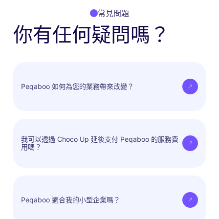
常見問題
你有任何疑問嗎？
Peqaboo 如何為您的業務帶來改變？
Peqaboo 賦能 Choco Up 的客戶，讓他們能夠無縫地
融入充滿活力的寵物行業生態系統，為業務帶來新的增
我可以透過 Choco Up 延後支付 Peqaboo 的服務費
用嗎？
長、合作和創新機會。
是的，您現在可以使用服務，並在方便的時候付款。
Peqaboo 適合我的小型企業嗎？