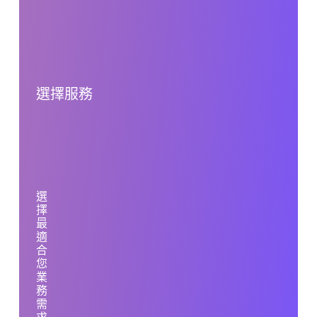
選擇服務
選
擇
最
適
合
您
業
務
需