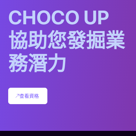
C
H
O
C
O
U
P
協
助
您
發
掘
業
務
潛
力
查看資格