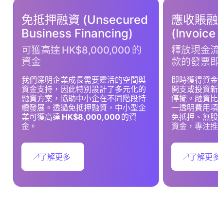
免抵押融資 (Unsecured
應收賬融
Business Financing)
(Invoice
可獲高達 HK$8,000,000 的
釋放現金
資金
款的發票
我們深明企業成長需要靈活的空間與
即時獲得資金
資金支持，因此特別設計了多元化的
開支或投資新
融資方案，協助中小企在不同階段持
停擺。融資比
續發展。透過免抵押融資，中小型企
一透明費用項
業可獲高達
HK$8,000,000
的資
免抵押、無股
金。
資金，專注推
了解更多
了解更