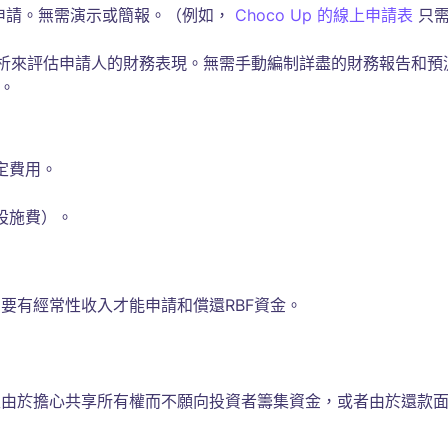
申請。無需演示或簡報。（例如，
Choco Up 的線上申請表
只需
分析來評估申請人的財務表現。無需手動編制詳盡的財務報告和預
金。
定費用。
設施費）。
要有經常性收入才能申請和償還RBF資金。
主由於擔心共享所有權而不願向投資者籌集資金，或者由於還款