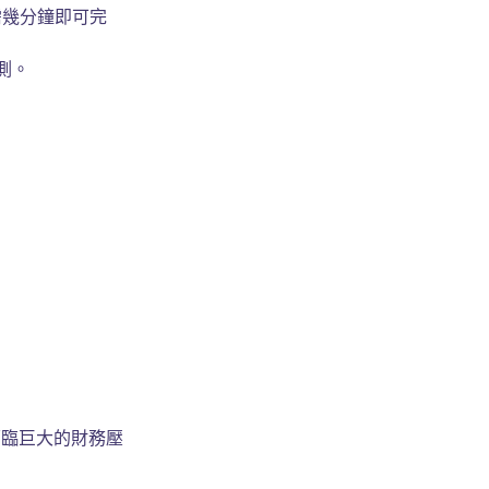
幾分鐘即可完
測。
面臨巨大的財務壓