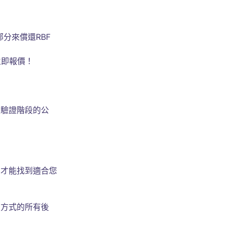
分來償還RBF
即報價！
念驗證階段的公
間才能找到適合您
資方式的所有後