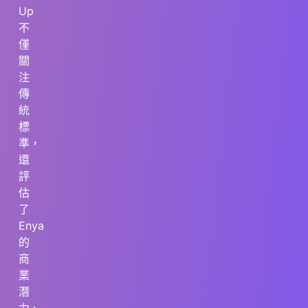
Up
不
僅
關
注
傳
統
標
準，
還
評
估
了
Enya
的
商
業
潛