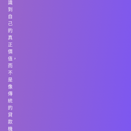
識
到
自
己
的
真
正
價
值，
而
不
是
像
傳
統
的
貸
款
機