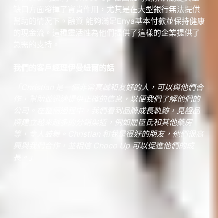
缺口方面發揮了寶貴作用，尤其是在大型銀行無法提供
幫助的情況下。融資 能夠滿足Enya基本付款並保持健康
的現金流。這種靈活性為他們提供了這樣的企業提供了
急需的支持。
我們的客戶經理伊曼紐爾的話
「Christian 是一個非常真誠和友好的人，可以與他們合
作，幫助並迅速提供正確的信息，以便我們了解他們的
公司。在整個過程中，我們看到品牌成長軌跡，見證品
牌建立越來越多的分銷渠道，例如屈臣氏和其他藥房
等，令人鼓舞。Christian 和我是很好的朋友，他們很高
興與我們合作，並相信 Choco Up 可以促進他們的成
長。」