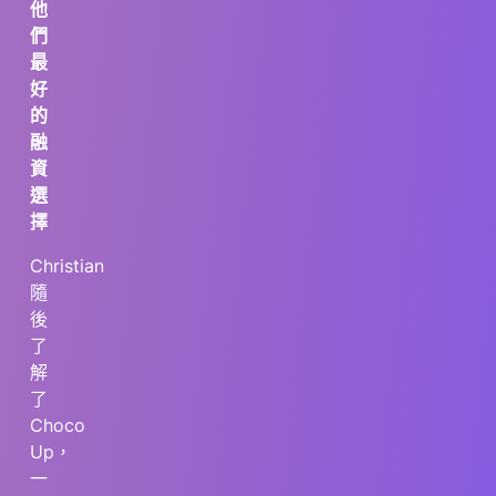
他
們
最
好
的
融
資
選
擇
Christian
隨
後
了
解
了
Choco
Up，
一