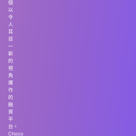
個
以
令
人
耳
目
一
新
的
視
角
運
作
的
融
資
平
台。
Choco