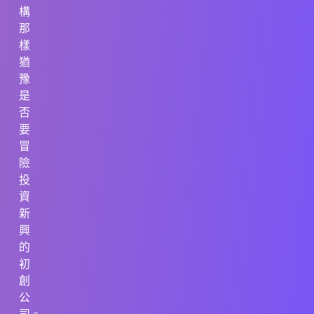
構
那
樣
猶
豫
是
否
要
冒
險
投
資
新
興
的
初
創
公