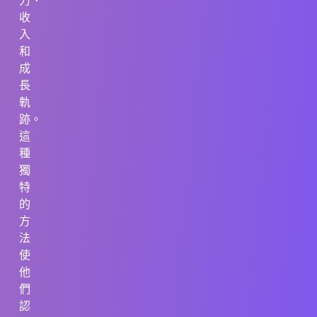
力、
收
入
和
成
長
軌
跡。
這
種
獨
特
的
方
法
使
他
們
認