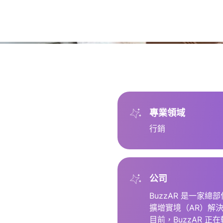
專業領域
行銷
公司
BuzzAR 是一家
擴增實境（AR）解
目前，BuzzAR 