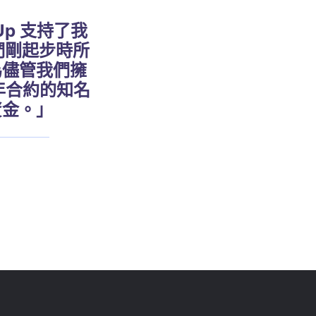
Up 支持了我
我們剛起步時所
為儘管我們擁
 年合約的知名
資金。」