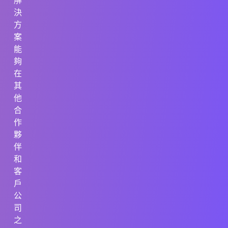
解
決
方
案
能
夠
在
其
他
合
作
夥
伴
和
客
戶
公
司
之