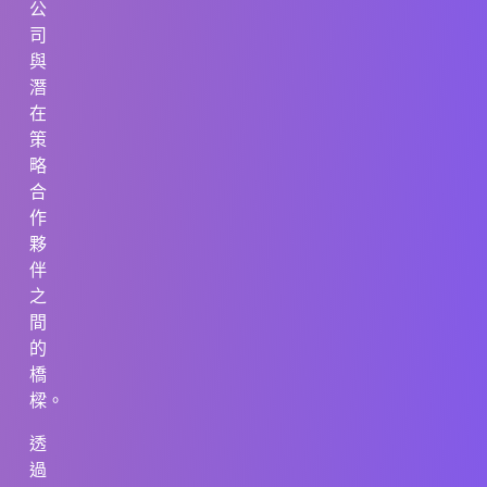
公
司
與
潛
在
策
略
合
作
夥
伴
之
間
的
橋
樑。
透
過