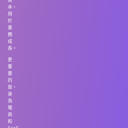
資
本，
用
於
業
務
成
長。
更
重
要
的
是，
身
為
電
商
和