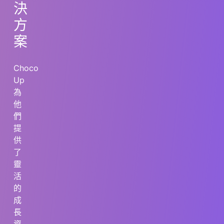
決
方
案
Choco
Up
為
他
們
提
供
了
靈
活
的
成
長