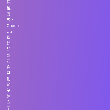
這
種
方
式，
Choco
Up
幫
助
該
公
司
與
其
他
企
業
建
立
了