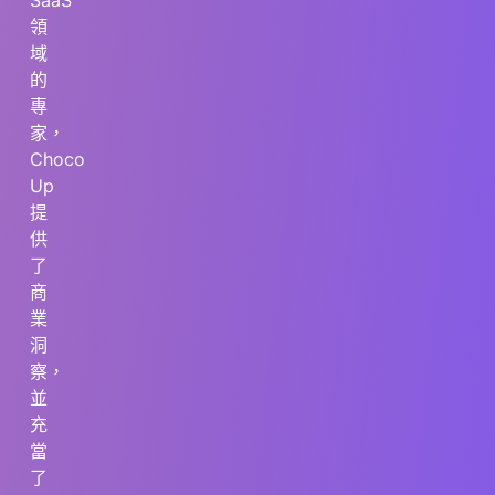
SaaS
領
域
的
專
家，
Choco
Up
提
供
了
商
業
洞
察，
並
充
當
了