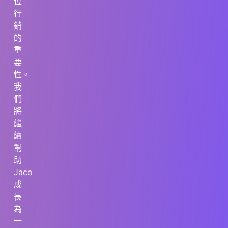
位
行
銷
的
重
要
性。
我
們
將
繼
續
幫
助
Jaco
成
長
為
一