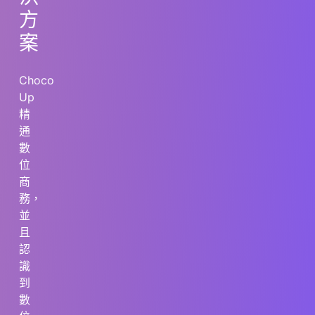
方
案
Choco
Up
精
通
數
位
商
務，
並
且
認
識
到
數