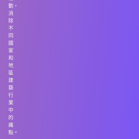
動，
消
除
不
同
國
家
和
地
區
建
築
行
業
中
的
痛
點。