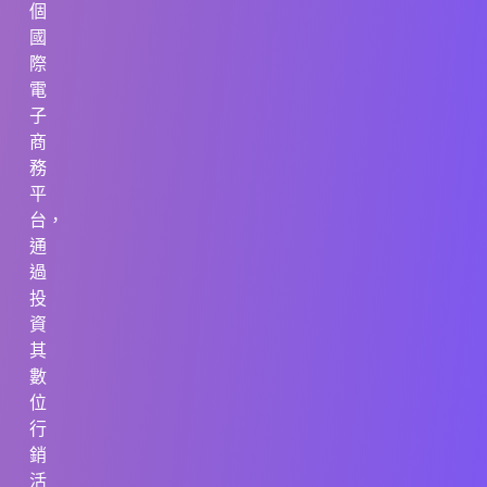
個
國
際
電
子
商
務
平
台，
通
過
投
資
其
數
位
行
銷
活